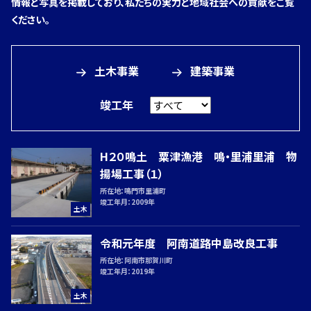
情報と写真を掲載しており、私たちの実力と地域社会への貢献をご覧
業
ください。
内
容
土木事業
建築事業
土
建
竣工年
木
築
事
事
業
業
H２０鳴土 粟津漁港 鳴・里浦里浦 物
揚場工事（１）
施
所在地：
鳴門市里浦町
工
竣工年月：
2009年
土木
事
令和元年度 阿南道路中島改良工事
例
所在地：
阿南市那賀川町
竣工年月：
2019年
土木
採