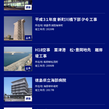
で
建築
の
お
平成３１年度 新町川橋下部（P4）工事
問
所在地：
徳島市津田海岸町
い
竣工年月：
2020年
合
土木
わ
せ
H18空事 粟津港 松・豊岡地先 離岸
088-
堤工事
所在地：
板野郡松茂町
竣工年月：
2006年
686-
土木
徳島県立海部病院
5145
所在地：
海部郡牟岐町
竣工年月：
2017年
建築