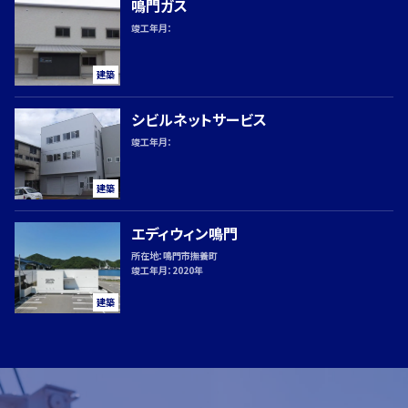
Web
鳴門ガス
から
竣工年月：
のお
問い
建築
合わ
せ
シビルネットサービス
竣工年月：
建築
エディウィン鳴門
所在地：
鳴門市撫養町
竣工年月：
2020年
建築