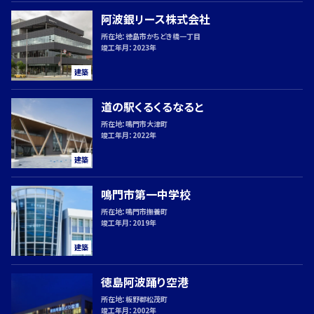
用
阿波銀リース株式会社
所在地：
徳島市かちどき橋一丁目
情
竣工年月：
2023年
報
建築
道の駅くるくるなると
新
所在地：
鳴門市大津町
竣工年月：
2022年
着
建築
情
報
鳴門市第一中学校
所在地：
鳴門市撫養町
竣工年月：
2019年
建築
お
徳島阿波踊り空港
電
所在地：
板野郡松茂町
話
竣工年月：
2002年