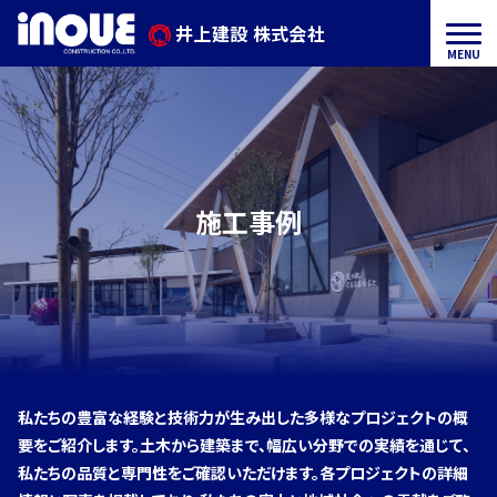
ン
井上建設 株式会社
メ
井
ツ
ニ
へ
ュ
ス
上
井
ー
キ
ッ
建
上
プ
建
す
設
施工事例
る
設
株
に
式
つ
会
い
て
私たちの豊富な経験と技術力が生み出した多様なプロジェクトの概
社
要をご紹介します。土木から建築まで、幅広い分野での実績を通じて、
私たちの品質と専門性をご確認いただけます。各プロジェクトの詳細
事