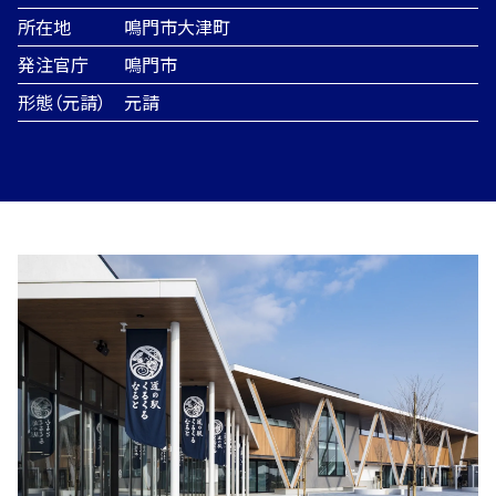
所在地
業
鳴門市大津町
発注官庁
鳴門市
内
形態（元請）
元請
容
土
建
木
築
事
事
業
業
施
工
事
例
採