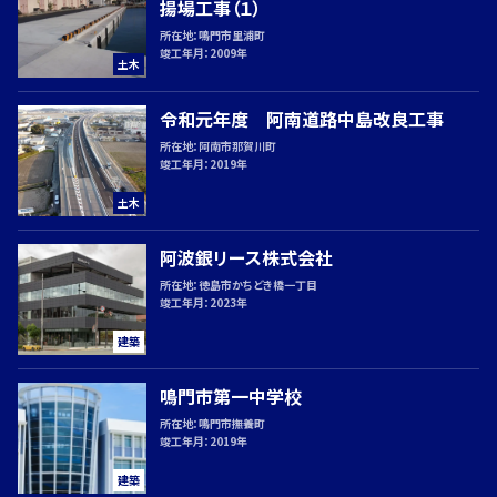
揚場工事（１）
で
の
所在地：
鳴門市里浦町
竣工年月：
2009年
お
土木
問
令和元年度 阿南道路中島改良工事
い
合
所在地：
阿南市那賀川町
竣工年月：
2019年
わ
せ
土木
088-
阿波銀リース株式会社
所在地：
徳島市かちどき橋一丁目
竣工年月：
2023年
686-
建築
5145
鳴門市第一中学校
所在地：
鳴門市撫養町
竣工年月：
2019年
建築