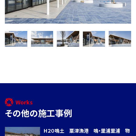
用
情
報
新
着
情
報
Works
その他の施工事例
お
電
H２０鳴土 粟津漁港 鳴・里浦里浦 物
話