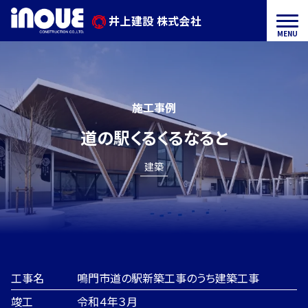
ン
井上建設 株式会社
メ
井
ツ
ニ
へ
ュ
ス
上
井
ー
キ
ッ
建
上
施工事例
プ
建
す
設
道の駅くるくるなると
る
設
株
建築
に
式
つ
会
い
て
社
工事名
鳴門市道の駅新築工事のうち建築工事
事
竣工
令和４年３月