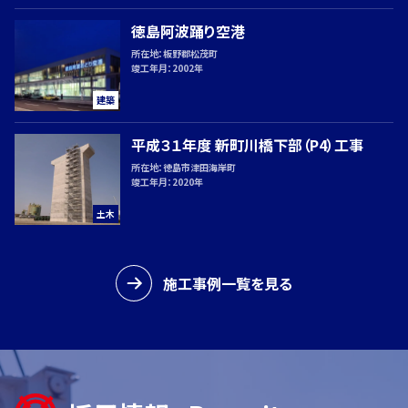
Web
から
徳島阿波踊り空港
のお
所在地：
板野郡松茂町
竣工年月：
2002年
問い
合わ
建築
せ
平成３１年度 新町川橋下部（P4）工事
所在地：
徳島市津田海岸町
竣工年月：
2020年
土木
施工事例一覧を見る