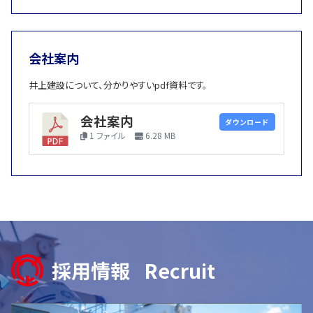
用
情
会社案内
報
井上建設について、分かりやすいpdf資料です。
新
会社案内
ダウンロード
1 ファイル
6.28 MB
着
情
報
採用情報
Recruit
お
電
話