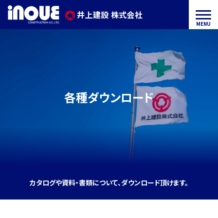
ン
井上建設 株式会社
メ
井
ツ
ニ
へ
ュ
ス
上
井
ー
キ
ッ
建
上
プ
建
す
設
各種ダウンロード
る
設
株
に
式
つ
会
い
て
カタログや資料・書類について、ダウンロード頂けます。
社
事