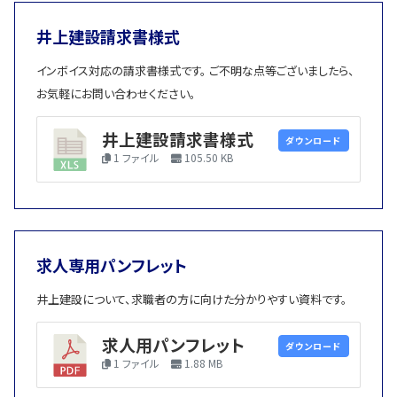
業
井上建設請求書様式
内
インボイス対応の請求書様式です。 ご不明な点等ございましたら、
容
お気軽にお問い合わせください。
土
建
井上建設請求書様式
ダウンロード
木
築
1 ファイル
105.50 KB
事
事
業
業
施
工
求人専用パンフレット
事
井上建設について、求職者の方に向けた分かりやすい資料です。
例
求人用パンフレット
ダウンロード
1 ファイル
1.88 MB
採