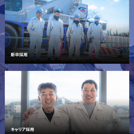
で
の
お
問
い
合
わ
新卒採用
せ
088-
686-
5145
キャリア採用