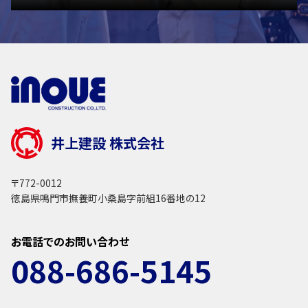
Web
から
のお
問い
合わ
せ
井上建設 株式会社
〒772-0012
徳島県鳴門市撫養町小桑島字前組16番地の12
お電話でのお問い合わせ
088-686-5145